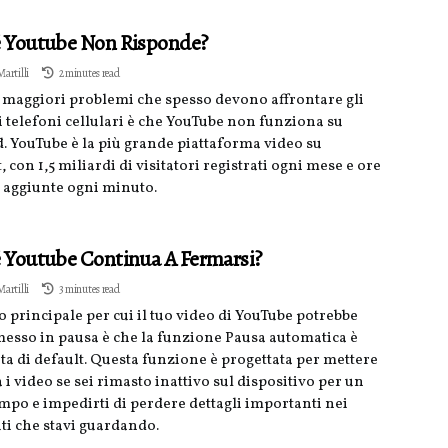
é Youtube Non Risponde?
artilli
2 minutes read
 maggiori problemi che spesso devono affrontare gli
i telefoni cellulari è che YouTube non funziona su
. YouTube è la più grande piattaforma video su
, con 1,5 miliardi di visitatori registrati ogni mese e ore
o aggiunte ogni minuto.
 Youtube Continua A Fermarsi?
artilli
3 minutes read
o principale per cui il tuo video di YouTube potrebbe
messo in pausa è che la funzione Pausa automatica è
a di default. Questa funzione è progettata per mettere
 i video se sei rimasto inattivo sul dispositivo per un
empo e impedirti di perdere dettagli importanti nei
ti che stavi guardando.