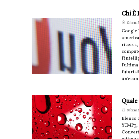
Chi È 
Sabrina M
Google 
america
ricerca,
compute
l'intell
l'ultima
futurist
un'econ
Quale 
Sabrina M
Elenco d
YTMP3, 
Converto