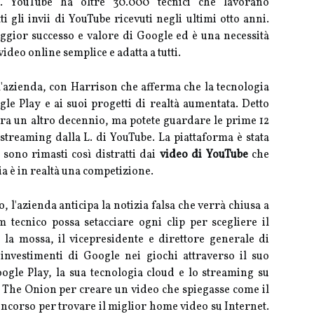
to. YouTube ha oltre 30.000 tecnici che lavorano
i gli invii di YouTube ricevuti negli ultimi otto anni.
ggior successo e valore di Google ed è una necessità
ideo online semplice e adatta a tutti.
 l'azienda, con Harrison che afferma che la tecnologia
le Play e ai suoi progetti di realtà aumentata. Detto
 tra un altro decennio, ma potete guardare le prime 12
 streaming dalla L. di YouTube. La piattaforma è stata
i sono rimasti così distratti dai
video di YouTube
che
ia è in realtà una competizione.
, l'azienda anticipa la notizia falsa che verrà chiusa a
tecnico possa setacciare ogni clip per scegliere il
la mossa, il vicepresidente e direttore generale di
investimenti di Google nei giochi attraverso il suo
oogle Play, la sua tecnologia cloud e lo streaming su
 The Onion per creare un video che spiegasse come il
concorso per trovare il miglior home video su Internet.