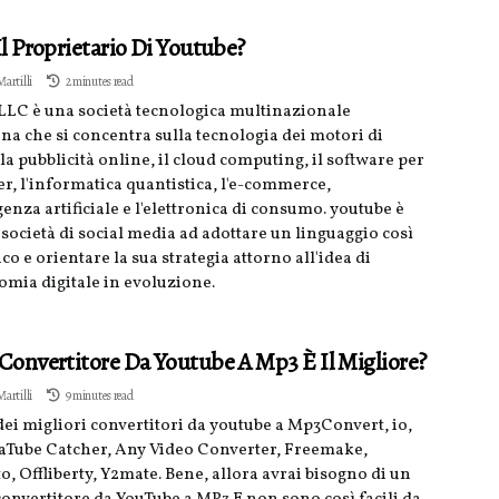
Il Proprietario Di Youtube?
artilli
2 minutes read
LLC è una società tecnologica multinazionale
na che si concentra sulla tecnologia dei motori di
 la pubblicità online, il cloud computing, il software per
r, l'informatica quantistica, l'e-commerce,
igenza artificiale e l'elettronica di consumo. youtube è
 società di social media ad adottare un linguaggio così
ico e orientare la sua strategia attorno all'idea di
omia digitale in evoluzione.
Convertitore Da Youtube A Mp3 È Il Migliore?
artilli
9 minutes read
ei migliori convertitori da youtube a Mp3Convert, io,
aTube Catcher, Any Video Converter, Freemake,
, Offliberty, Y2mate. Bene, allora avrai bisogno di un