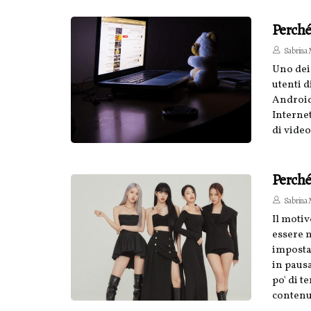
Perch
Sabrina M
Uno dei
utenti d
Android
Internet
di vide
Perché
Sabrina M
Il motiv
essere 
impostat
in pausa
po' di t
contenu